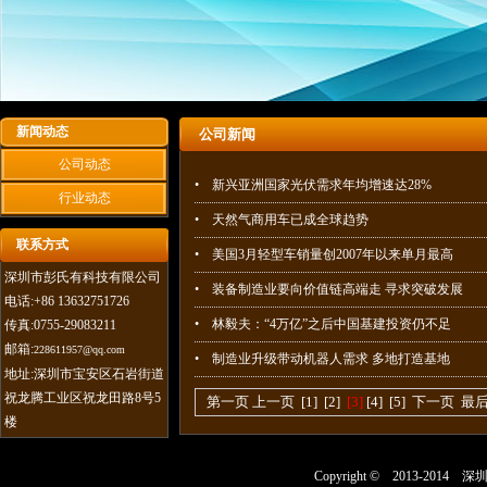
新闻动态
公司新闻
公司动态
• 新兴亚洲国家光伏需求年均增速达28%
行业动态
• 天然气商用车已成全球趋势
联系方式
• 美国3月轻型车销量创2007年以来单月最高
深圳市彭氏有科技有限公司
• 装备制造业要向价值链高端走 寻求突破发展
电话:+86 13632751726
• 林毅夫：“4万亿”之后中国基建投资仍不足
传真:0755-29083211
邮箱:
228611957@qq.com
• 制造业升级带动机器人需求 多地打造基地
地址:深圳市宝安区石岩街道
祝龙腾工业区祝龙田路8号5
第一页
上一页
[1]
[2]
[3]
[4]
[5]
下一页
最
楼
Copyright © 2013-2