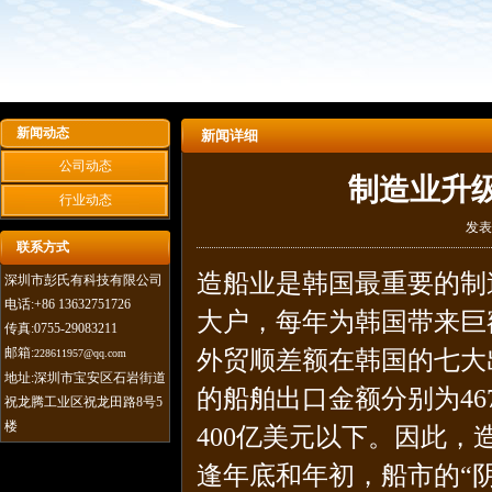
新闻动态
新闻详细
公司动态
制造业升
行业动态
发表
联系方式
造船业是韩国最重要的制
深圳市彭氏有科技有限公司
电话:+86 13632751726
大户，每年为韩国带来巨
传真:0755-29083211
邮箱:
外贸顺差额在韩国的七大出
228611957@qq.com
地址:深圳市宝安区石岩街道
的船舶出口金额分别为46
祝龙腾工业区祝龙田路8号5
楼
400亿美元以下。因此，
逢年底和年初，船市的“