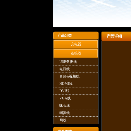
产品分类
产品详细
充电器
连接线
USB数据线
电源线
音频&视频线
HDMI线
DVI线
VGA线
咪头线
喇叭线
网线