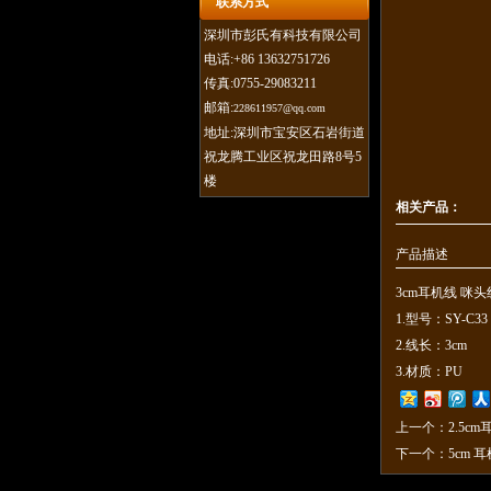
联系方式
深圳市彭氏有科技有限公司
电话:+86 13632751726
传真:0755-29083211
邮箱:
228611957@qq.com
地址:深圳市宝安区石岩街道
祝龙腾工业区祝龙田路8号5
楼
相关产品：
产品描述
3cm耳机线 咪头
1.型号：SY-C33
2.线长：3cm
3.材质：PU
上一个：
2.5c
下一个：
5cm 