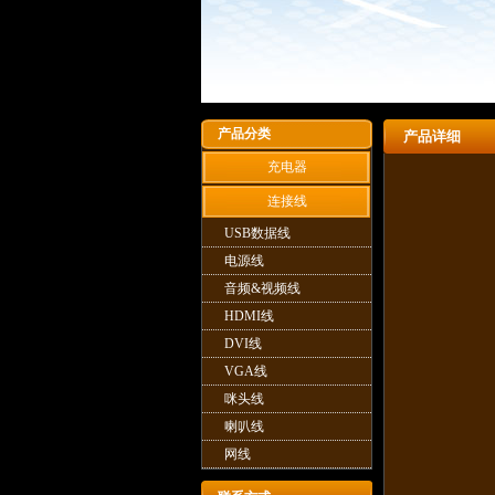
产品分类
产品详细
充电器
连接线
USB数据线
电源线
音频&视频线
HDMI线
DVI线
VGA线
咪头线
喇叭线
网线