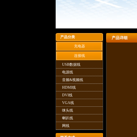
产品分类
产品详细
充电器
连接线
USB数据线
电源线
音频&视频线
HDMI线
DVI线
VGA线
咪头线
喇叭线
网线