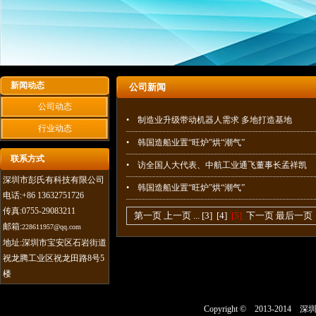
新闻动态
公司新闻
公司动态
• 制造业升级带动机器人需求 多地打造基地
行业动态
• 韩国造船业置“旺炉”烘“潮气”
联系方式
• 访全国人大代表、中航工业通飞董事长孟祥凯
深圳市彭氏有科技有限公司
• 韩国造船业置“旺炉”烘“潮气”
电话:+86 13632751726
传真:0755-29083211
第一页
上一页
...
[3]
[4]
[5]
下一页
最后一页
邮箱:
228611957@qq.com
地址:深圳市宝安区石岩街道
祝龙腾工业区祝龙田路8号5
楼
Copyright © 2013-2